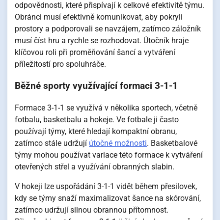
odpovědnosti, které přispívají k celkové efektivitě týmu.
Obránci musí efektivně komunikovat, aby pokryli
prostory a podporovali se navzájem, zatímco záložník
musí číst hru a rychle se rozhodovat. Útočník hraje
klíčovou roli při proměňování šancí a vytváření
příležitostí pro spoluhráče.
Běžné sporty využívající formaci 3-1-1
Formace 3-1-1 se využívá v několika sportech, včetně
fotbalu, basketbalu a hokeje. Ve fotbale ji často
používají týmy, které hledají kompaktní obranu,
zatímco stále udržují
útočné možnosti
. Basketbalové
týmy mohou používat variace této formace k vytváření
otevřených střel a využívání obranných slabin.
V hokeji lze uspořádání 3-1-1 vidět během přesilovek,
kdy se týmy snaží maximalizovat šance na skórování,
zatímco udržují silnou obrannou přítomnost.