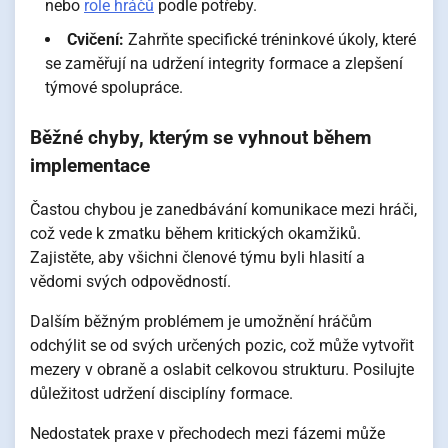
nebo
role hráčů
podle potřeby.
Cvičení:
Zahrňte specifické tréninkové úkoly, které
se zaměřují na udržení integrity formace a zlepšení
týmové spolupráce.
Běžné chyby, kterým se vyhnout během
implementace
Častou chybou je zanedbávání komunikace mezi hráči,
což vede k zmatku během kritických okamžiků.
Zajistěte, aby všichni členové týmu byli hlasití a
vědomi svých odpovědností.
Dalším běžným problémem je umožnění hráčům
odchýlit se od svých určených pozic, což může vytvořit
mezery v obraně a oslabit celkovou strukturu. Posilujte
důležitost udržení disciplíny formace.
Nedostatek praxe v přechodech mezi fázemi může