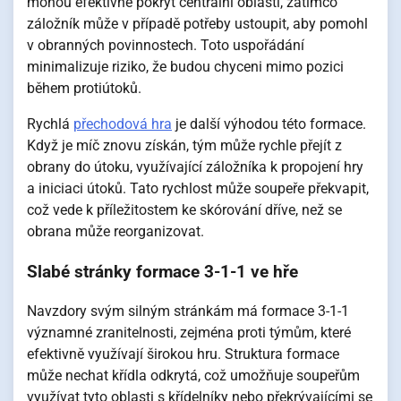
mohou efektivně pokrýt centrální oblasti, zatímco
záložník může v případě potřeby ustoupit, aby pomohl
v obranných povinnostech. Toto uspořádání
minimalizuje riziko, že budou chyceni mimo pozici
během protiútoků.
Rychlá
přechodová hra
je další výhodou této formace.
Když je míč znovu získán, tým může rychle přejít z
obrany do útoku, využívající záložníka k propojení hry
a iniciaci útoků. Tato rychlost může soupeře překvapit,
což vede k příležitostem ke skórování dříve, než se
obrana může reorganizovat.
Slabé stránky formace 3-1-1 ve hře
Navzdory svým silným stránkám má formace 3-1-1
významné zranitelnosti, zejména proti týmům, které
efektivně využívají širokou hru. Struktura formace
může nechat křídla odkrytá, což umožňuje soupeřům
využívat tyto oblasti s křídelníky nebo překrývajícími se