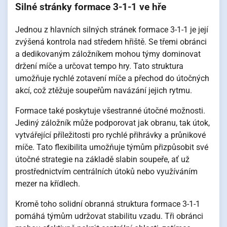
Silné stránky formace 3-1-1 ve hře
Jednou z hlavních silných stránek formace 3-1-1 je její
zvýšená kontrola nad středem hřiště. Se třemi obránci
a dedikovaným záložníkem mohou týmy dominovat
držení míče a určovat tempo hry. Tato struktura
umožňuje rychlé zotavení míče a přechod do útočných
akcí, což ztěžuje soupeřům navázání jejich rytmu.
Formace také poskytuje všestranné útočné možnosti.
Jediný záložník může podporovat jak obranu, tak útok,
vytvářející příležitosti pro rychlé přihrávky a průnikové
míče. Tato flexibilita umožňuje týmům přizpůsobit své
útočné strategie na základě slabin soupeře, ať už
prostřednictvím centrálních útoků nebo využíváním
mezer na křídlech.
Kromě toho solidní obranná struktura formace 3-1-1
pomáhá týmům udržovat stabilitu vzadu. Tři obránci