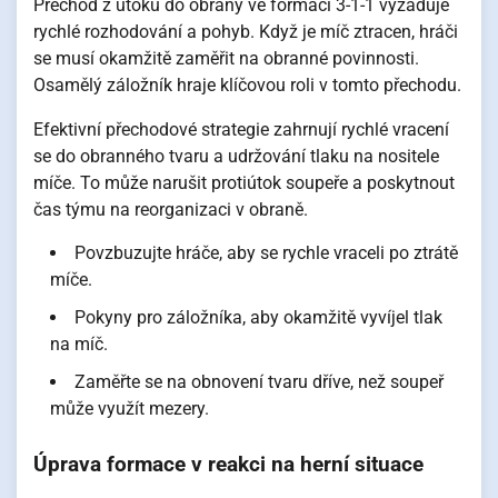
Přechod z útoku do obrany ve formaci 3-1-1 vyžaduje
rychlé rozhodování a pohyb. Když je míč ztracen, hráči
se musí okamžitě zaměřit na obranné povinnosti.
Osamělý záložník hraje klíčovou roli v tomto přechodu.
Efektivní přechodové strategie zahrnují rychlé vracení
se do obranného tvaru a udržování tlaku na nositele
míče. To může narušit protiútok soupeře a poskytnout
čas týmu na reorganizaci v obraně.
Povzbuzujte hráče, aby se rychle vraceli po ztrátě
míče.
Pokyny pro záložníka, aby okamžitě vyvíjel tlak
na míč.
Zaměřte se na obnovení tvaru dříve, než soupeř
může využít mezery.
Úprava formace v reakci na herní situace