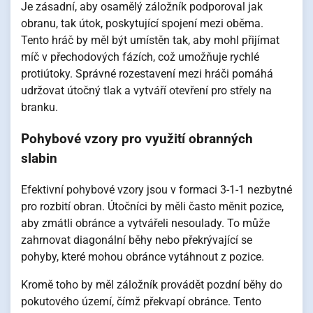
Je zásadní, aby osamělý záložník podporoval jak
obranu, tak útok, poskytující spojení mezi oběma.
Tento hráč by měl být umístěn tak, aby mohl přijímat
míč v přechodových fázích, což umožňuje rychlé
protiútoky. Správné rozestavení mezi hráči pomáhá
udržovat útočný tlak a vytváří otevření pro střely na
branku.
Pohybové vzory pro využití obranných
slabin
Efektivní pohybové vzory jsou v formaci 3-1-1 nezbytné
pro rozbití obran. Útočníci by měli často měnit pozice,
aby zmátli obránce a vytvářeli nesoulady. To může
zahrnovat diagonální běhy nebo překrývající se
pohyby, které mohou obránce vytáhnout z pozice.
Kromě toho by měl záložník provádět pozdní běhy do
pokutového území, čímž překvapí obránce. Tento