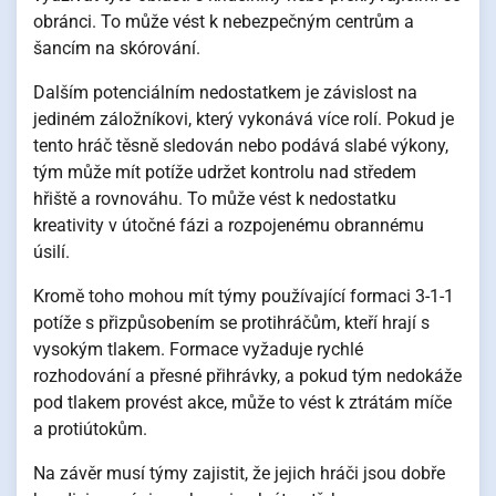
obránci. To může vést k nebezpečným centrům a
šancím na skórování.
Dalším potenciálním nedostatkem je závislost na
jediném záložníkovi, který vykonává více rolí. Pokud je
tento hráč těsně sledován nebo podává slabé výkony,
tým může mít potíže udržet kontrolu nad středem
hřiště a rovnováhu. To může vést k nedostatku
kreativity v útočné fázi a rozpojenému obrannému
úsilí.
Kromě toho mohou mít týmy používající formaci 3-1-1
potíže s přizpůsobením se protihráčům, kteří hrají s
vysokým tlakem. Formace vyžaduje rychlé
rozhodování a přesné přihrávky, a pokud tým nedokáže
pod tlakem provést akce, může to vést k ztrátám míče
a protiútokům.
Na závěr musí týmy zajistit, že jejich hráči jsou dobře