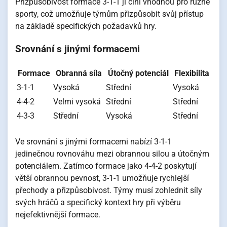
Přizpůsobivost formace 3-1-1 ji činí vhodnou pro různé
sporty, což umožňuje týmům přizpůsobit svůj přístup
na základě specifických požadavků hry.
Srovnání s jinými formacemi
Formace
Obranná síla
Útočný potenciál
Flexibilita
3-1-1
Vysoká
Střední
Vysoká
4-4-2
Velmi vysoká
Střední
Střední
4-3-3
Střední
Vysoká
Střední
Ve srovnání s jinými formacemi nabízí 3-1-1
jedinečnou rovnováhu mezi obrannou silou a útočným
potenciálem. Zatímco formace jako 4-4-2 poskytují
větší obrannou pevnost, 3-1-1 umožňuje rychlejší
přechody a přizpůsobivost. Týmy musí zohlednit síly
svých hráčů a specifický kontext hry při výběru
nejefektivnější formace.