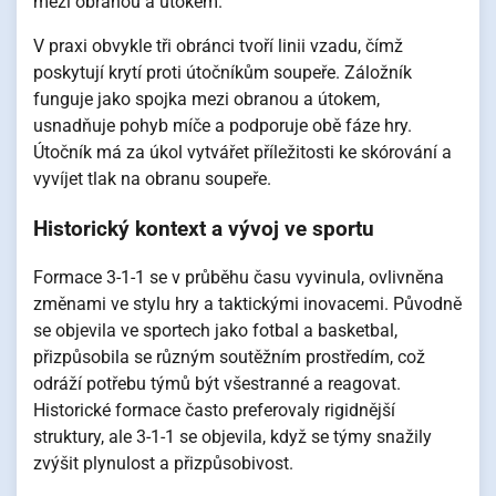
mezi obranou a útokem.
V praxi obvykle tři obránci tvoří linii vzadu, čímž
poskytují krytí proti útočníkům soupeře. Záložník
funguje jako spojka mezi obranou a útokem,
usnadňuje pohyb míče a podporuje obě fáze hry.
Útočník má za úkol vytvářet příležitosti ke skórování a
vyvíjet tlak na obranu soupeře.
Historický kontext a vývoj ve sportu
Formace 3-1-1 se v průběhu času vyvinula, ovlivněna
změnami ve stylu hry a taktickými inovacemi. Původně
se objevila ve sportech jako fotbal a basketbal,
přizpůsobila se různým soutěžním prostředím, což
odráží potřebu týmů být všestranné a reagovat.
Historické formace často preferovaly rigidnější
struktury, ale 3-1-1 se objevila, když se týmy snažily
zvýšit plynulost a přizpůsobivost.