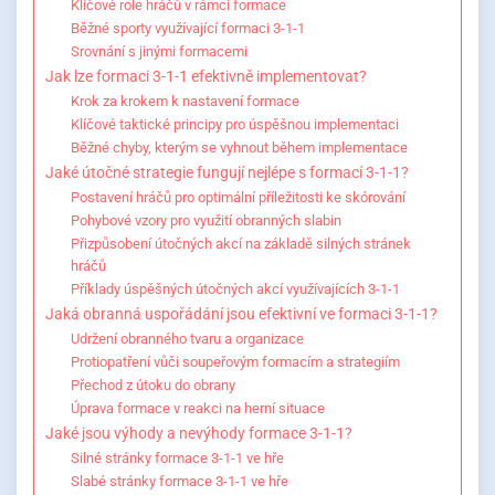
Klíčové role hráčů v rámci formace
Běžné sporty využívající formaci 3-1-1
Srovnání s jinými formacemi
Jak lze formaci 3-1-1 efektivně implementovat?
Krok za krokem k nastavení formace
Klíčové taktické principy pro úspěšnou implementaci
Běžné chyby, kterým se vyhnout během implementace
Jaké útočné strategie fungují nejlépe s formací 3-1-1?
Postavení hráčů pro optimální příležitosti ke skórování
Pohybové vzory pro využití obranných slabin
Přizpůsobení útočných akcí na základě silných stránek
hráčů
Příklady úspěšných útočných akcí využívajících 3-1-1
Jaká obranná uspořádání jsou efektivní ve formaci 3-1-1?
Udržení obranného tvaru a organizace
Protiopatření vůči soupeřovým formacím a strategiím
Přechod z útoku do obrany
Úprava formace v reakci na herní situace
Jaké jsou výhody a nevýhody formace 3-1-1?
Silné stránky formace 3-1-1 ve hře
Slabé stránky formace 3-1-1 ve hře