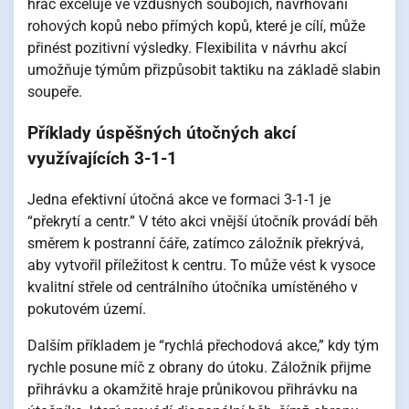
hráč exceluje ve vzdušných soubojích, navrhování
rohových kopů nebo přímých kopů, které je cílí, může
přinést pozitivní výsledky. Flexibilita v návrhu akcí
umožňuje týmům přizpůsobit taktiku na základě slabin
soupeře.
Příklady úspěšných útočných akcí
využívajících 3-1-1
Jedna efektivní útočná akce ve formaci 3-1-1 je
“překrytí a centr.” V této akci vnější útočník provádí běh
směrem k postranní čáře, zatímco záložník překrývá,
aby vytvořil příležitost k centru. To může vést k vysoce
kvalitní střele od centrálního útočníka umístěného v
pokutovém území.
Dalším příkladem je “rychlá přechodová akce,” kdy tým
rychle posune míč z obrany do útoku. Záložník přijme
přihrávku a okamžitě hraje průnikovou přihrávku na