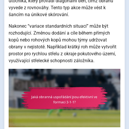
útočníka, který provádí diagonální běh, čímž obranu
vyvede z rovnováhy. Tento typ akce může vést k
šancím na únikové skórování.
Nakonec “variace standardních situací” může být
rozhodující. Změnou dodání a cíle během přímých
kopů nebo rohových kopů mohou týmy udržovat
obrany v nejistotě. Například krátký roh může vytvořit
prostor pro rychlou střelu z okraje pokutového území,
využívající střelecké schopnosti záložníka.