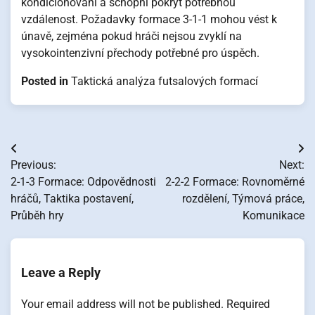
kondicionováni a schopni pokrýt potřebnou
vzdálenost. Požadavky formace 3-1-1 mohou vést k
únavě, zejména pokud hráči nejsou zvyklí na
vysokointenzivní přechody potřebné pro úspěch.
Posted in
Taktická analýza futsalových formací
Post
Previous:
Next:
navigation
2-1-3 Formace: Odpovědnosti
2-2-2 Formace: Rovnoměrné
hráčů, Taktika postavení,
rozdělení, Týmová práce,
Průběh hry
Komunikace
Leave a Reply
Your email address will not be published.
Required