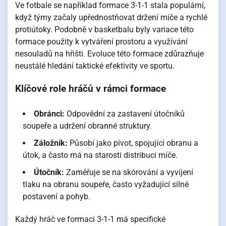
Ve fotbale se například formace 3-1-1 stala populární,
když týmy začaly upřednostňovat držení míče a rychlé
protiútoky. Podobně v basketbalu byly variace této
formace použity k vytváření prostoru a využívání
nesouladů na hřišti. Evoluce této formace zdůrazňuje
neustálé hledání taktické efektivity ve sportu.
Klíčové role hráčů v rámci formace
Obránci:
Odpovědní za zastavení útočníků
soupeře a udržení obranné struktury.
Záložník:
Působí jako pivot, spojující obranu a
útok, a často má na starosti distribuci míče.
Útočník:
Zaměřuje se na skórování a vyvíjení
tlaku na obranu soupeře, často vyžadující silné
postavení a pohyb.
Každý hráč ve formaci 3-1-1 má specifické